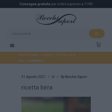
Consegna gratuita
per ordini superiori a 119€!
Becchis Sapori
/
consigli
/
Ricette con la
birra
/
ricetta birra
31 Agosto 2021
In
By
Becchis Sapori
ricetta birra