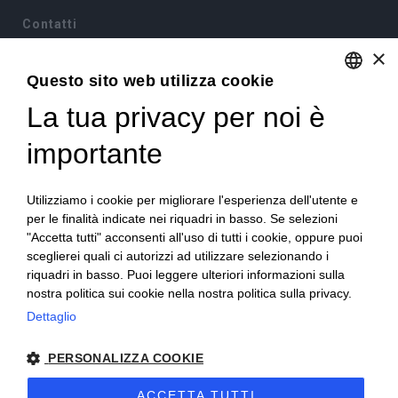
Contatti
×
Via Sommariva, 31/2/B
10022 Carmagnola(TO)
Questo sito web utilizza cookie
+39 011 9715272
La tua privacy per noi è
ENGLISH
+39 380 6441674
info@becchisapori.it
ITALIAN
importante
Informazioni
Utilizziamo i cookie per migliorare l'esperienza dell'utente e
Home
per le finalità indicate nei riquadri in basso. Se selezioni
Chi siamo
"Accetta tutti" acconsenti all'uso di tutti i cookie, oppure puoi
Condizioni di vendita
sceglierei quali ci autorizzi ad utilizzare selezionando i
Diritto di recesso
riquadri in basso. Puoi leggere ulteriori informazioni sulla
Modalità pagamento
nostra politica sui cookie nella nostra politica sulla privacy.
Spedizioni e consegne
Dettaglio
Supporto e assistenza
Buoni sconto
Imballi antirottura
PERSONALIZZA COOKIE
Contatti
ACCETTA TUTTI