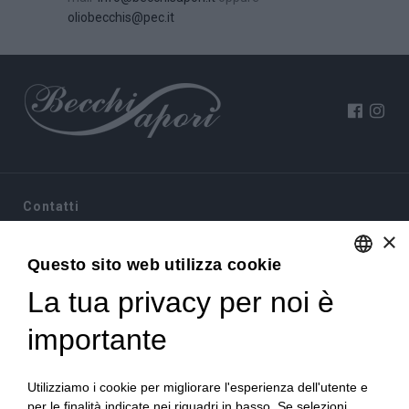
oliobecchis@pec.it
Contatti
×
Via Sommariva, 31/2/B
10022 Carmagnola(TO)
Questo sito web utilizza cookie
+39 011 9715272
La tua privacy per noi è
ENGLISH
+39 380 6441674
info@becchisapori.it
ITALIAN
importante
Informazioni
Utilizziamo i cookie per migliorare l'esperienza dell'utente e
Home
per le finalità indicate nei riquadri in basso. Se selezioni
Chi siamo