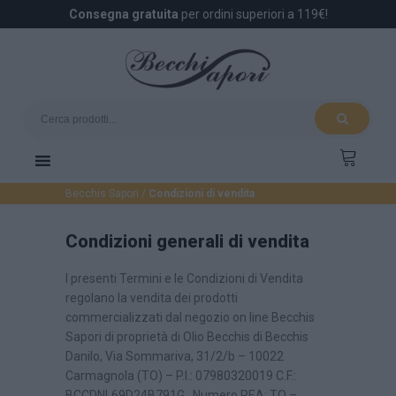
Consegna gratuita
per ordini superiori a 119€!
Becchis Sapori
/
Condizioni di vendita
Condizioni generali di vendita
I presenti Termini e le Condizioni di Vendita
regolano la vendita dei prodotti
commercializzati dal negozio on line Becchis
Sapori di proprietà di Olio Becchis di Becchis
Danilo, Via Sommariva, 31/2/b – 10022
Carmagnola (TO) – P.I.: 07980320019 C.F.:
BCCDNL69D24B791G Numero REA: TO –