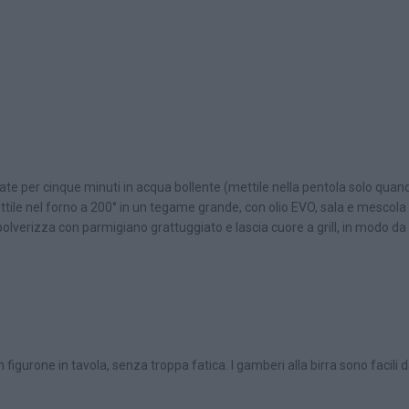
tate per cinque minuti in acqua bollente (mettile nella pentola solo quand
tile nel forno a 200° in un tegame grande, con olio EVO, sala e mescola b
 spolverizza con parmigiano grattuggiato e lascia cuore a grill, in modo d
 un figurone in tavola, senza troppa fatica. I gamberi alla birra sono facil