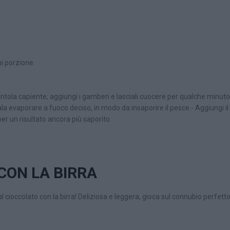
ni porzione
 pentola capiente; aggiungi i gamberi e lasciali cuocere per qualche minu
la evaporare a fuoco deciso, in modo da insaporire il pesce.- Aggiungi il 
per un risultato ancora più saporito.
CON LA BIRRA
a al cioccolato con la birra! Deliziosa e leggera, gioca sul connubio perfetto