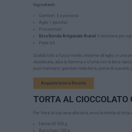
Ingredienti
Gamberi: 5 a persona
Aglio 1 spicchio
Prezzemolo
Birra Bionda Artigianale Aranel
½ bicchiere per og
Pepe q.b.
Scalda l’olio a fuoco medio, insieme all’aglio, in una
desiderata, alza la fiamma e sfuma con la birra: lascia
puoi marinare i gamberi nella birra, prima di cuocerli, 
Acquista la birra Becchis
TORTA AL CIOCCOLATO 
Per finire la tua cena alla birra, ecco la ricetta di tort
Farina 00 300 g
Burro fuso 150 g