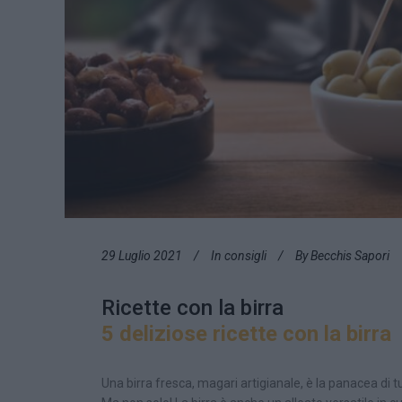
29 Luglio 2021
In
consigli
By
Becchis Sapori
Ricette con la birra
5 deliziose ricette con la birra
Una birra fresca, magari artigianale, è la panacea di tu