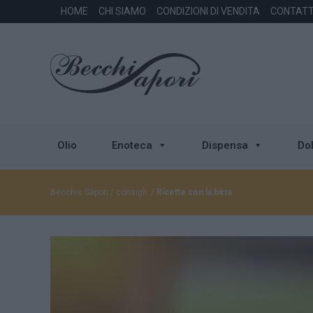
HOME
CHI SIAMO
CONDIZIONI DI VENDITA
CONTATT
Olio
Enoteca
Dispensa
Dol
Becchis Sapori
/
consigli
/
Ricette con la birra