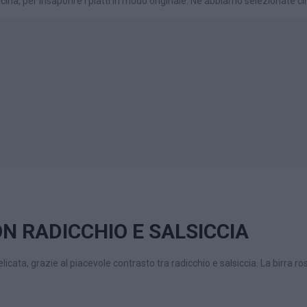
ucina, per insaporire i piatti in modo originale. Ne abbiamo selezionate c
N RADICCHIO E SALSICCIA
licata, grazie al piacevole contrasto tra radicchio e salsiccia. La birra ro