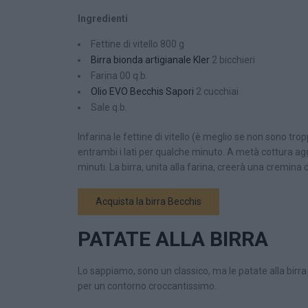
Ingredienti
Fettine di vitello 800 g
Birra bionda artigianale Kler
2 bicchieri
Farina 00 q.b.
Olio EVO Becchis Sapori
2 cucchiai
Sale q.b.
Infarina le fettine di vitello (è meglio se non sono trop
entrambi i lati per qualche minuto. A metà cottura aggi
minuti. La birra, unita alla farina, creerà una cremina 
Acquista la birra Becchis
PATATE ALLA BIRRA
Lo sappiamo, sono un classico, ma le patate alla birra
per un contorno croccantissimo.