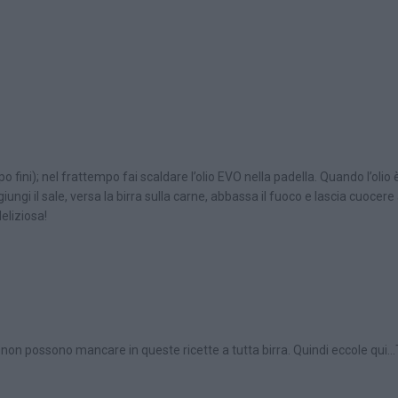
po fini); nel frattempo fai scaldare l’olio EVO nella padella. Quando l’olio
ungi il sale, versa la birra sulla carne, abbassa il fuoco e lascia cuocere
deliziosa!
 non possono mancare in queste ricette a tutta birra. Quindi eccole qui…Ti