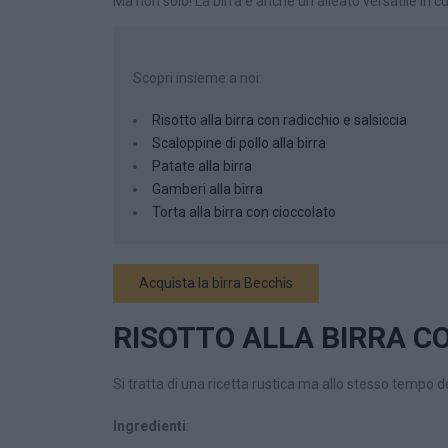
Ma non solo! La birra è anche un alleato versatile in c
Scopri insieme a noi:
Risotto alla birra con radicchio e salsiccia
Scaloppine di pollo alla birra
Patate alla birra
Gamberi alla birra
Torta alla birra con cioccolato
Acquista la birra Becchis
RISOTTO ALLA BIRRA CO
Si tratta di una ricetta rustica ma allo stesso tempo de
Ingredienti
: