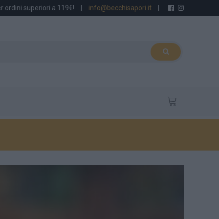
r ordini superiori a 119€!
|
info@becchisapori.it
|