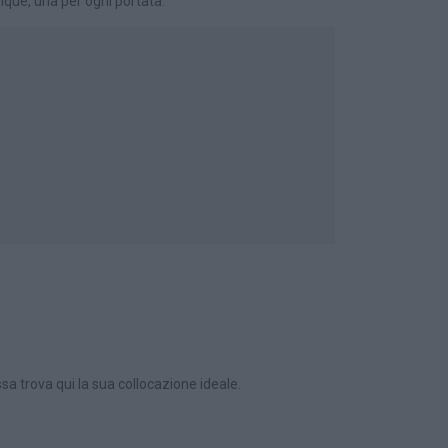
inque, una per ogni portata.
ssa trova qui la sua collocazione ideale.