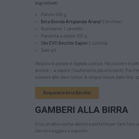
Ingredienti
Patate 500 g
Birra Bionda Artigianale Aranel
2 bicchieri
Rosmarino 1 rametto
Pancetta a dadini 100 g
Olio EVO Becchis Sapori
2 cucchiai
Sale q.b.
Sbuccia le patate e tagliale a pezzi. Fai cuocere le pa
ancora – a vapore (risulteranno più croccanti). Poi met
cuocere altri dieci minuti. A cinque minuti dalla fine,
Acquista la birra Becchis
GAMBERI ALLA BIRRA
Ecco un’altra ricetta alla birra perfetta per farti fare
davvero leggero e saporito.