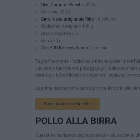
Riso Carnaroli Becchis
320 g
Salsiccia 250 g
Birra rossa artigianale Rika
1 bicchiere
Radicchio trevigiano 400 g
Brodo vegetale q.b.
Burro 20 g
Olio EVO Becchis Sapori
2 cucchiai
Taglia finemente il radicchio e trita la cipolla; metti l’
cuocere a fuoco lento, poi aggiungi il radicchio e lascia
asciutto e tutto il liquido è evaporato, aggiungi un m
La prima ricetta con la birra è pronta: il risotto alla bi
Acquista la birra Becchis
POLLO ALLA BIRRA
Questa è una ricetta da preparare al volo, anche all’