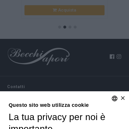
Contatti
×
Via Sommariva, 31/2/B
Questo sito web utilizza cookie
10022 Carmagnola(TO)
+39 011 9715272
La tua privacy per noi è
ENGLISH
+39 380 6441674
info@becchisapori.it
ITALIAN
importante