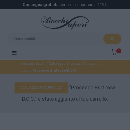
Consegna gratuita
per ordini superiori a 119€!
1
,
Becchis Sapori
/
Catalogo
/
Enoteca
Vini spumanti -
dolci
/
Prosecco Brut rosè D.O.C.
“Prosecco Brut rosè
VISUALIZZA CARRELLO
D.O.C.” è stato aggiunto al tuo carrello.