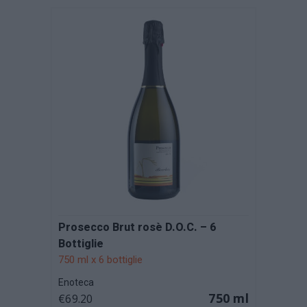
C.G
Prosecco Brut rosè D.O.C. – 6
Prose
Bottiglie
Enote
€12.
750 ml x 6 bottiglie
Enoteca
50 ml
750 ml
€69.20