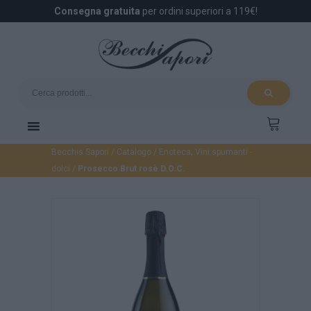
Consegna gratuita
per ordini superiori a 119€!
,
Becchis Sapori
/
Catalogo
/
Enoteca
Vini spumanti -
dolci
/
Prosecco Brut rosè D.O.C.