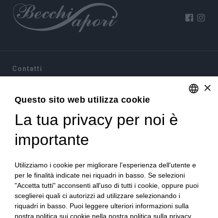
Contatti
×
Via Sommariva, 31/2/B
10022 Carmagnola(TO)
Questo sito web utilizza cookie
+39 011 9715272
La tua privacy per noi è
ENGLISH
+39 380 6441674
info@becchisapori.it
ITALIAN
importante
Informazioni
Utilizziamo i cookie per migliorare l'esperienza dell'utente e
Home
per le finalità indicate nei riquadri in basso. Se selezioni
Chi siamo
"Accetta tutti" acconsenti all'uso di tutti i cookie, oppure puoi
Condizioni di vendita
sceglierei quali ci autorizzi ad utilizzare selezionando i
Diritto di recesso
riquadri in basso. Puoi leggere ulteriori informazioni sulla
Modalità pagamento
nostra politica sui cookie nella nostra politica sulla privacy.