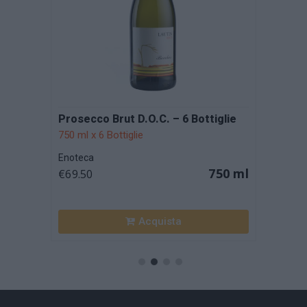
iglie
Prosecco Brut D.O.C. – 6 Bottiglie
Prose
750 ml x 6 Bottiglie
Vald
Enote
Enoteca
€13.4
750 ml
€69.50
50 ml