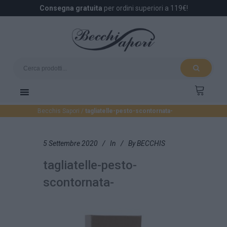
Consegna gratuita
per ordini superiori a 119€!
Becchis Sapori
/
tagliatelle-pesto-scontornata-
5 Settembre 2020
In
By
BECCHIS
tagliatelle-pesto-
scontornata-