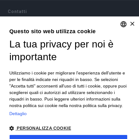
Contatti
×
Via Sommariva, 31/2/B
10022 Carmagnola(TO)
Questo sito web utilizza cookie
+39 011 9715272
La tua privacy per noi è
ENGLISH
+39 380 6441674
info@becchisapori.it
ITALIAN
importante
Informazioni
Utilizziamo i cookie per migliorare l'esperienza dell'utente e
Home
per le finalità indicate nei riquadri in basso. Se selezioni
Chi siamo
"Accetta tutti" acconsenti all'uso di tutti i cookie, oppure puoi
Condizioni di vendita
sceglierei quali ci autorizzi ad utilizzare selezionando i
Diritto di recesso
riquadri in basso. Puoi leggere ulteriori informazioni sulla
Modalità pagamento
nostra politica sui cookie nella nostra politica sulla privacy.
Spedizioni e consegne
Dettaglio
Supporto e assistenza
Buoni sconto
Imballi antirottura
PERSONALIZZA COOKIE
Contatti