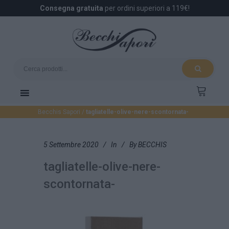
Consegna gratuita
per ordini superiori a 119€!
Becchis Sapori
/
tagliatelle-olive-nere-scontornata-
5 Settembre 2020
In
By
BECCHIS
tagliatelle-olive-nere-
scontornata-