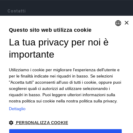
Contatti
×
Via Sommariva, 31/2/B
10022 Carmagnola(TO)
Questo sito web utilizza cookie
+39 011 9715272
La tua privacy per noi è
ENGLISH
+39 380 6441674
info@becchisapori.it
ITALIAN
importante
Informazioni
Utilizziamo i cookie per migliorare l'esperienza dell'utente e
Home
per le finalità indicate nei riquadri in basso. Se selezioni
Chi siamo
"Accetta tutti" acconsenti all'uso di tutti i cookie, oppure puoi
Condizioni di vendita
sceglierei quali ci autorizzi ad utilizzare selezionando i
Diritto di recesso
riquadri in basso. Puoi leggere ulteriori informazioni sulla
Modalità pagamento
nostra politica sui cookie nella nostra politica sulla privacy.
Spedizioni e consegne
Dettaglio
Supporto e assistenza
Buoni sconto
Imballi antirottura
PERSONALIZZA COOKIE
Contatti