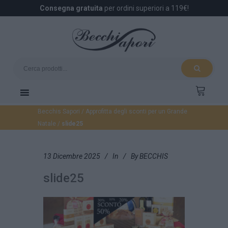
Consegna gratuita
per ordini superiori a 119€!
Becchis Sapori
/
Approfitta degli sconti per un Grande
Natale
/
slide25
13 Dicembre 2025
In
By
BECCHIS
slide25