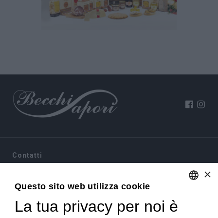
Contatti
×
Via Sommariva, 31/2/B
Questo sito web utilizza cookie
10022 Carmagnola(TO)
+39 011 9715272
La tua privacy per noi è
ENGLISH
+39 380 6441674
info@becchisapori.it