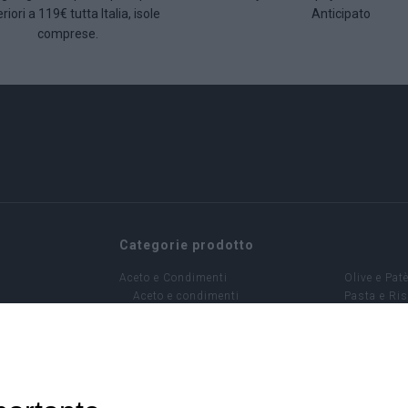
riori a 119€ tutta Italia, isole
Anticipato
comprese.
Categorie prodotto
Aceto e Condimenti
Olive e Pat
Aceto e condimenti
Pasta e Ri
Caffè - Infusi
Sottoli
Caffè
Antipasti 
Capsule compatibili
Stuzzicheri
Tisane
Sughi
Confezioni miste
Tonno e ma
Conf. Birra
Dolci