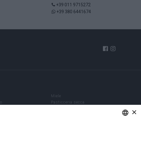
+39 011 9715272
+39 380 6441674
è
Miele
so
Pasticceria secca
Enoteca
×
e Creme
Grappe e Liquori
e
Vini bianchi
Vini rossi
ENGLISH
re
Vini spumanti - dolci
Olio