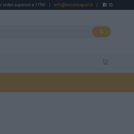
r ordini superiori a 119€!
|
info@becchisapori.it
|