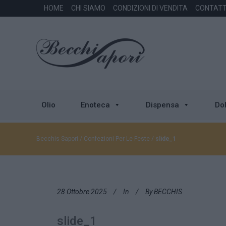
HOME
CHI SIAMO
CONDIZIONI DI VENDITA
CONTATT
Olio
Enoteca
Dispensa
Dol
Becchis Sapori
/
Confezioni Per Le Feste
/
slide_1
28 Ottobre 2025
In
By
BECCHIS
slide_1