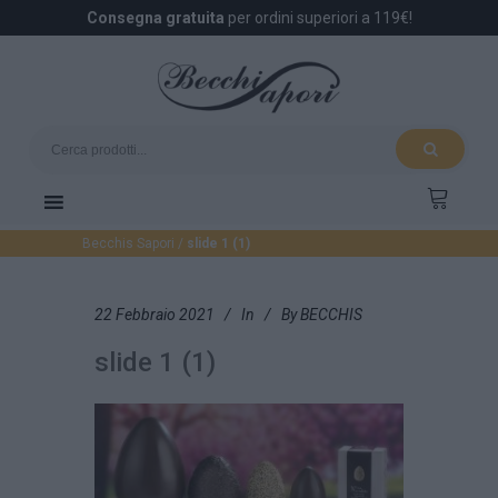
Consegna gratuita
per ordini superiori a 119€!
Becchis Sapori
/
slide 1 (1)
22 Febbraio 2021
In
By
BECCHIS
slide 1 (1)