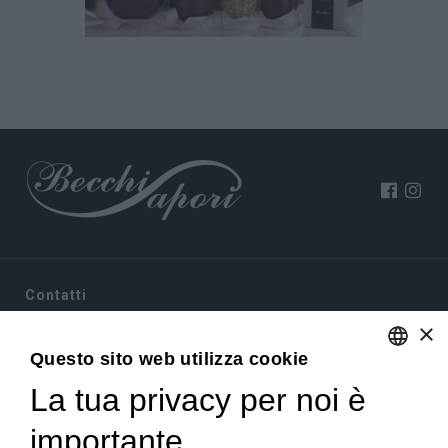
Contatti
×
Via Sommariva, 31/2/B
Questo sito web utilizza cookie
10022 Carmagnola(TO)
+39 011 9715272
La tua privacy per noi è
ENGLISH
+39 380 6441674
info@becchisapori.it
ITALIAN
importante