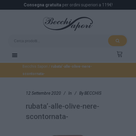
Consegna gratuita
per ordini superiori a 119€!
Becchis Sapori
/
rubata’-alle-olive-nere-
scontornata-
12 Settembre 2020
In
By
BECCHIS
rubata’-alle-olive-nere-
scontornata-