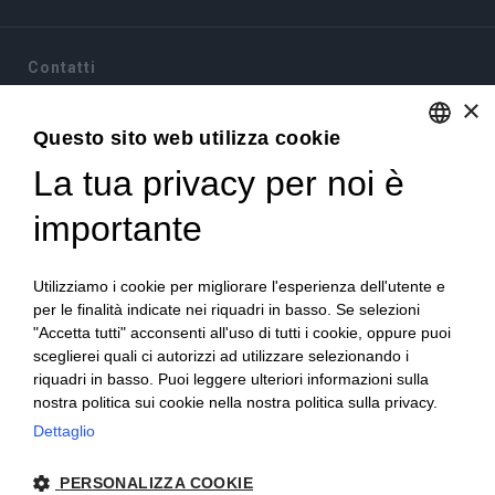
Contatti
×
Via Sommariva, 31/2/B
10022 Carmagnola(TO)
Questo sito web utilizza cookie
+39 011 9715272
La tua privacy per noi è
ENGLISH
+39 380 6441674
info@becchisapori.it
ITALIAN
importante
Informazioni
Utilizziamo i cookie per migliorare l'esperienza dell'utente e
Home
per le finalità indicate nei riquadri in basso. Se selezioni
Chi siamo
"Accetta tutti" acconsenti all'uso di tutti i cookie, oppure puoi
Condizioni di vendita
sceglierei quali ci autorizzi ad utilizzare selezionando i
Diritto di recesso
riquadri in basso. Puoi leggere ulteriori informazioni sulla
Modalità pagamento
nostra politica sui cookie nella nostra politica sulla privacy.
Spedizioni e consegne
Dettaglio
Supporto e assistenza
Buoni sconto
Imballi antirottura
PERSONALIZZA COOKIE