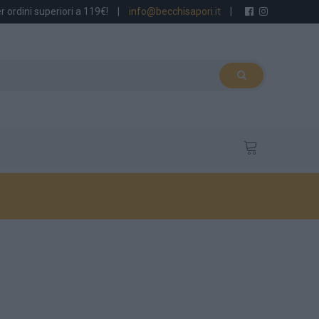
r ordini superiori a 119€!
|
info@becchisapori.it
|