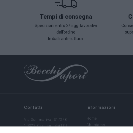
Tempi di consegna
C
Spedizioni entro 3/5 gg. lavorativi
Conseg
dall’ordine
supe
Imballi anti-rottura.
Contatti
Informazioni
Home
Via Sommariva, 31/2/B
Chi siamo
10022 Carmagnola(TO)
+39 011 9715272
Condizioni di vendita