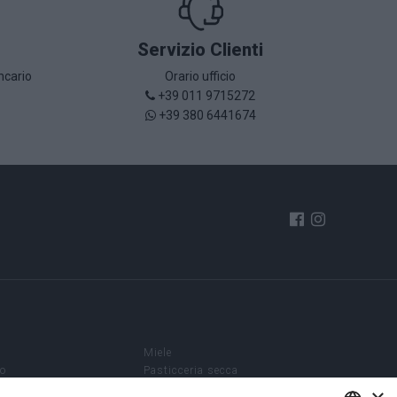
Servizio Clienti
ncario
Orario ufficio
+39 011 9715272
+39 380 6441674
è
Miele
so
Pasticceria secca
Enoteca