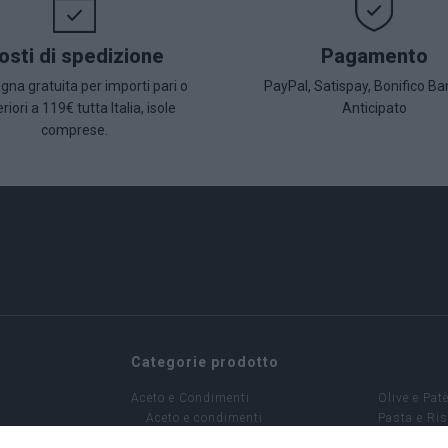
osti di spedizione
Pagamento
na gratuita per importi pari o
PayPal, Satispay, Bonifico Ba
riori a 119€ tutta Italia, isole
Anticipato
comprese.
Categorie prodotto
Aceto e Condimenti
Olive e Pat
Aceto e condimenti
Pasta e Ri
Caffè - Infusi
Sottoli