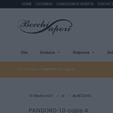
HOME
CHI SIAMO
CONDIZIONI DI VENDITA
CONTATT
Olio
Enoteca
Dispensa
Dol
Becchis Sapori
/
PANDORO-10-copia-A
19 Ottobre 2021
In
By
BECCHIS
PANDORO-10-copia-A