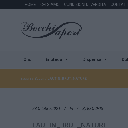
HOME
CHI SIAMO
CONDIZIONI DI VENDITA
CONTATT
Olio
Enoteca
Dispensa
Dol
Becchis Sapori
/
LAUTIN_BRUT_NATURE
28 Ottobre 2021
In
By
BECCHIS
LAUTIN_BRUT_NATURE