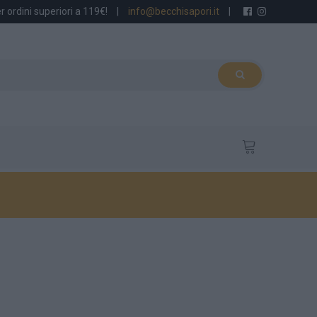
r ordini superiori a 119€!
|
info@becchisapori.it
|