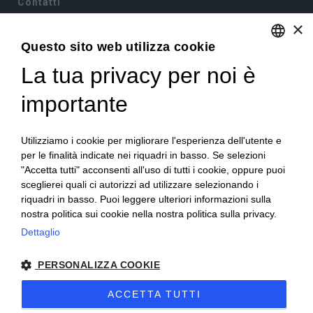
Contatti
×
Via Sommariva, 31/2/B
10022 Carmagnola(TO)
Questo sito web utilizza cookie
+39 011 9715272
La tua privacy per noi è
ENGLISH
+39 380 6441674
info@becchisapori.it
ITALIAN
importante
Informazioni
Utilizziamo i cookie per migliorare l'esperienza dell'utente e
Home
per le finalità indicate nei riquadri in basso. Se selezioni
Chi siamo
"Accetta tutti" acconsenti all'uso di tutti i cookie, oppure puoi
Condizioni di vendita
sceglierei quali ci autorizzi ad utilizzare selezionando i
Diritto di recesso
riquadri in basso. Puoi leggere ulteriori informazioni sulla
Modalità pagamento
nostra politica sui cookie nella nostra politica sulla privacy.
Spedizioni e consegne
Dettaglio
Supporto e assistenza
Buoni sconto
Imballi antirottura
PERSONALIZZA COOKIE
Contatti
ACCETTA TUTTI