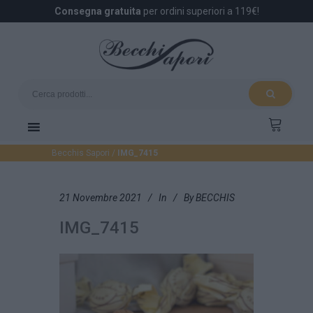
Consegna gratuita
per ordini superiori a 119€!
Becchis Sapori
/
IMG_7415
21 Novembre 2021
In
By
BECCHIS
IMG_7415