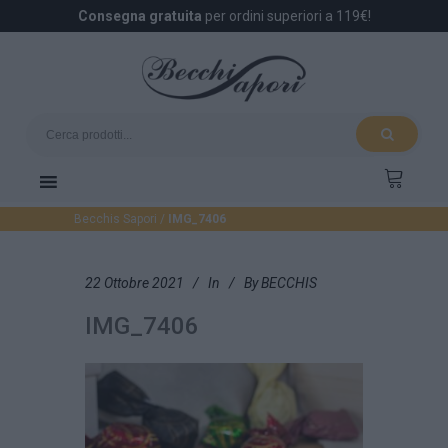
Consegna gratuita
per ordini superiori a 119€!
Becchis Sapori
/
IMG_7406
22 Ottobre 2021
In
By
BECCHIS
IMG_7406