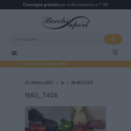
Consegna gratuita
per ordini superiori a 119€!
Becchis Sapori
/
IMG_7406
22 Ottobre 2021
In
By
BECCHIS
IMG_7406