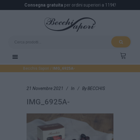
Consegna gratuita
per ordini superiori a 119€!
Becchis Sapori
/
IMG_6925A-
21 Novembre 2021
In
By
BECCHIS
IMG_6925A-