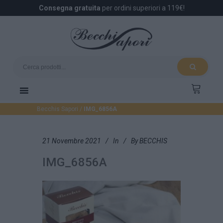
Consegna gratuita
per ordini superiori a 119€!
Becchis Sapori
/
IMG_6856A
21 Novembre 2021
In
By
BECCHIS
IMG_6856A