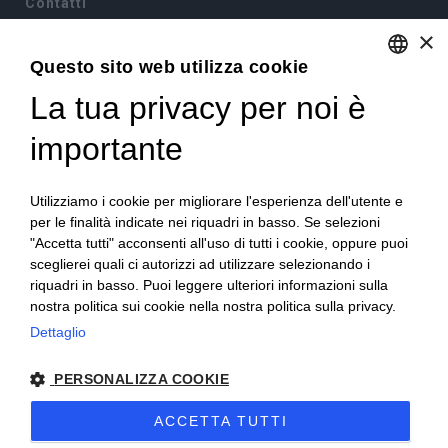
Contatti
×
Via Sommariva, 31/2/B
10022 Carmagnola(TO)
Questo sito web utilizza cookie
+39 011 9715272
La tua privacy per noi è
ENGLISH
+39 380 6441674
info@becchisapori.it
ITALIAN
importante
Informazioni
Utilizziamo i cookie per migliorare l'esperienza dell'utente e
Home
per le finalità indicate nei riquadri in basso. Se selezioni
Chi siamo
"Accetta tutti" acconsenti all'uso di tutti i cookie, oppure puoi
Condizioni di vendita
sceglierei quali ci autorizzi ad utilizzare selezionando i
Diritto di recesso
riquadri in basso. Puoi leggere ulteriori informazioni sulla
Modalità pagamento
nostra politica sui cookie nella nostra politica sulla privacy.
Spedizioni e consegne
Dettaglio
Supporto e assistenza
Buoni sconto
Imballi antirottura
PERSONALIZZA COOKIE
Contatti
ACCETTA TUTTI