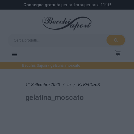
Consegna gratuita
per ordini superiori a 119€!
Becchis Sapori
/
gelatina_moscato
11 Settembre 2020
In
By
BECCHIS
gelatina_moscato