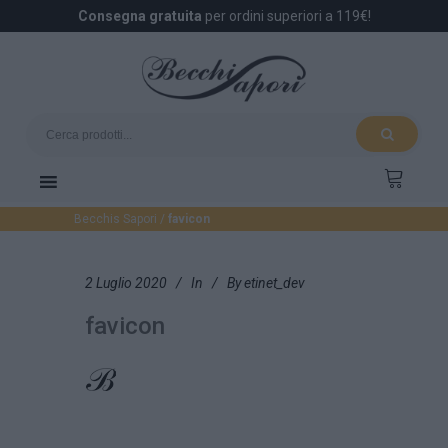
Consegna gratuita
per ordini superiori a 119€!
Becchis Sapori
/
favicon
2 Luglio 2020
In
By
etinet_dev
favicon