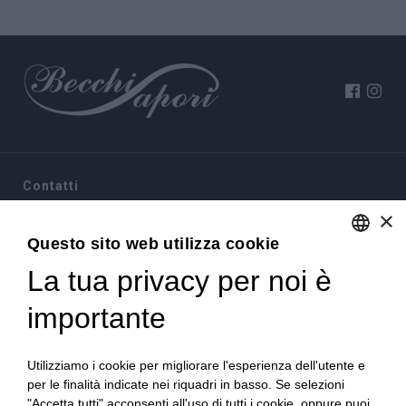
Contatti
×
Via Sommariva, 31/2/B
10022 Carmagnola(TO)
Questo sito web utilizza cookie
+39 011 9715272
La tua privacy per noi è
ENGLISH
+39 380 6441674
info@becchisapori.it
ITALIAN
importante
Informazioni
Utilizziamo i cookie per migliorare l'esperienza dell'utente e
Home
per le finalità indicate nei riquadri in basso. Se selezioni
Chi siamo
"Accetta tutti" acconsenti all'uso di tutti i cookie, oppure puoi