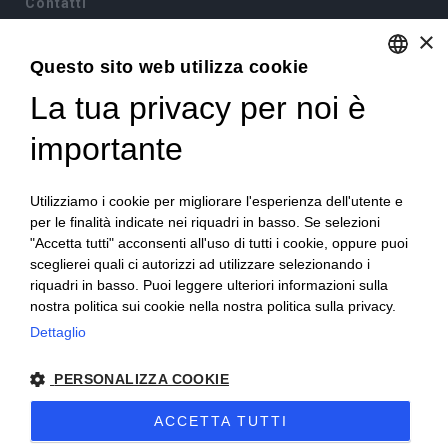
Contatti
×
Via Sommariva, 31/2/B
10022 Carmagnola(TO)
Questo sito web utilizza cookie
+39 011 9715272
La tua privacy per noi è
ENGLISH
+39 380 6441674
info@becchisapori.it
ITALIAN
importante
Informazioni
Utilizziamo i cookie per migliorare l'esperienza dell'utente e
Home
per le finalità indicate nei riquadri in basso. Se selezioni
Chi siamo
"Accetta tutti" acconsenti all'uso di tutti i cookie, oppure puoi
Condizioni di vendita
sceglierei quali ci autorizzi ad utilizzare selezionando i
Diritto di recesso
riquadri in basso. Puoi leggere ulteriori informazioni sulla
Modalità pagamento
nostra politica sui cookie nella nostra politica sulla privacy.
Spedizioni e consegne
Dettaglio
Supporto e assistenza
Buoni sconto
Imballi antirottura
PERSONALIZZA COOKIE
Contatti
ACCETTA TUTTI