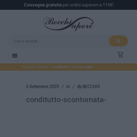
Consegna gratuita
per ordini superiori a 119€!
Becchis Sapori
/
conditutto-scontornata-
5 Settembre 2020
In
By
BECCHIS
conditutto-scontornata-