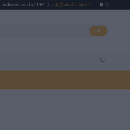
r ordini superiori a 119€!
|
info@becchisapori.it
|