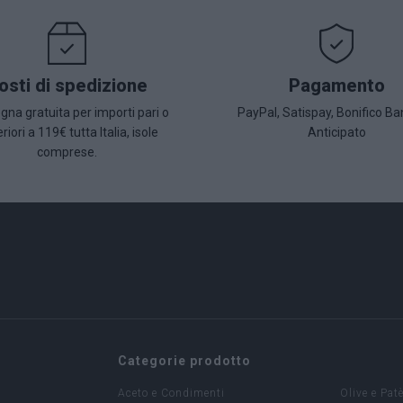
osti di spedizione
Pagamento
na gratuita per importi pari o
PayPal, Satispay, Bonifico Ba
riori a 119€ tutta Italia, isole
Anticipato
comprese.
Categorie prodotto
Aceto e Condimenti
Olive e Pat