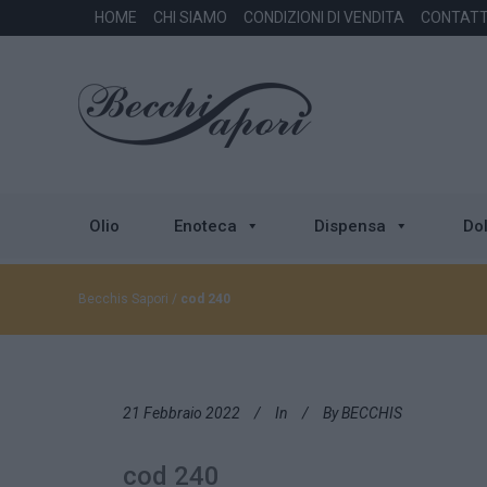
HOME
CHI SIAMO
CONDIZIONI DI VENDITA
CONTATT
Olio
Enoteca
Dispensa
Dol
Becchis Sapori
/
cod 240
21 Febbraio 2022
In
By
BECCHIS
cod 240