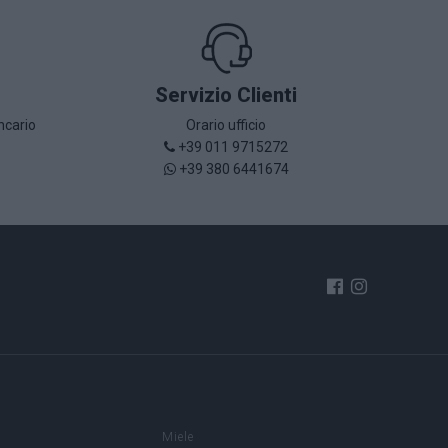
Servizio Clienti
ncario
Orario ufficio
+39 011 9715272
+39 380 6441674
è
Miele