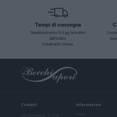
Tempi di consegna
C
Spedizioni entro 3/5 gg. lavorativi
Conseg
dall’ordine
supe
Imballi anti-rottura.
Contatti
Informazioni
Home
Via Sommariva, 31/2/B