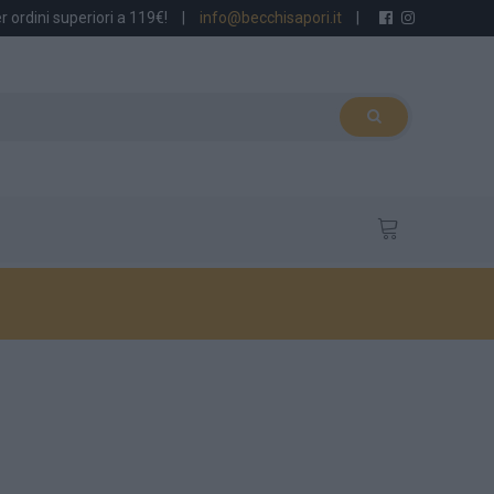
r ordini superiori a 119€!
|
info@becchisapori.it
|