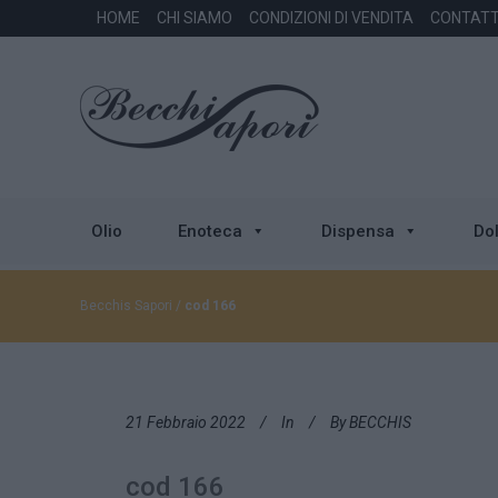
HOME
CHI SIAMO
CONDIZIONI DI VENDITA
CONTATT
Olio
Enoteca
Dispensa
Dol
Becchis Sapori
/
cod 166
21 Febbraio 2022
In
By
BECCHIS
cod 166