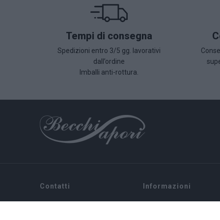
Tempi di consegna
C
Spedizioni entro 3/5 gg. lavorativi
Conseg
dall’ordine
supe
Imballi anti-rottura.
Contatti
Informazioni
Home
Via Sommariva, 31/2/B
Chi siamo
10022 Carmagnola(TO)