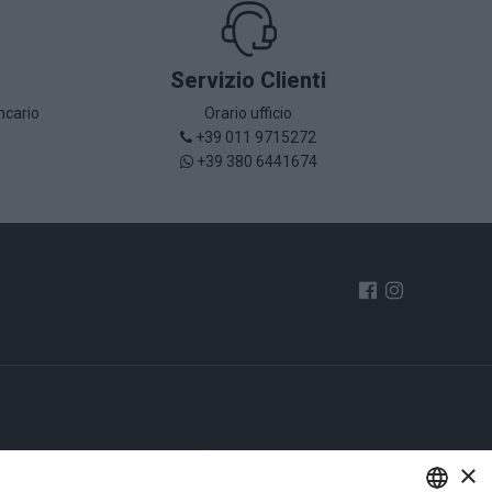
Servizio Clienti
ncario
Orario ufficio
+39 011 9715272
+39 380 6441674
è
Miele
×
so
Pasticceria secca