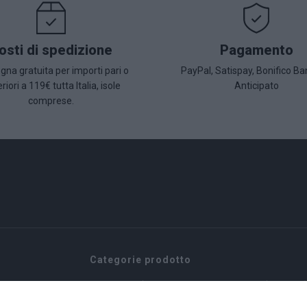
osti di spedizione
Pagamento
na gratuita per importi pari o
PayPal, Satispay, Bonifico Ba
riori a 119€ tutta Italia, isole
Anticipato
comprese.
Categorie prodotto
Aceto e Condimenti
Olive e Pat
Aceto e condimenti
Pasta e Ri