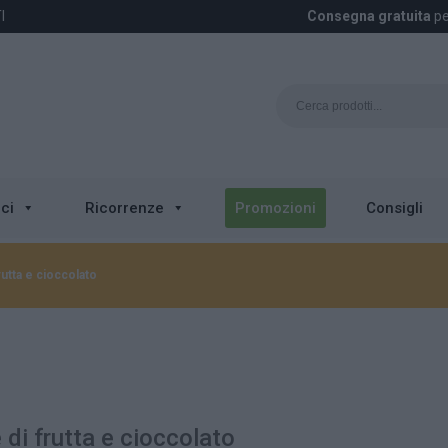
I
Consegna gratuita
pe
ci
Ricorrenze
Promozioni
Consigli
rutta e cioccolato
 di frutta e cioccolato