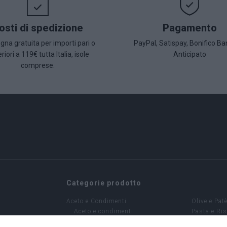
osti di spedizione
Pagamento
na gratuita per importi pari o
PayPal, Satispay, Bonifico Ba
riori a 119€ tutta Italia, isole
Anticipato
comprese.
Categorie prodotto
Aceto e Condimenti
Olive e Pat
Aceto e condimenti
Pasta e Ri
Caffè - Infusi
Sottoli