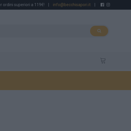
r ordini superiori a 119€!
|
info@becchisapori.it
|