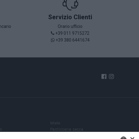
Servizio Clienti
ncario
Orario ufficio
+39 011 9715272
+39 380 6441674
è
Miele
so
Pasticceria secca
Enoteca
×