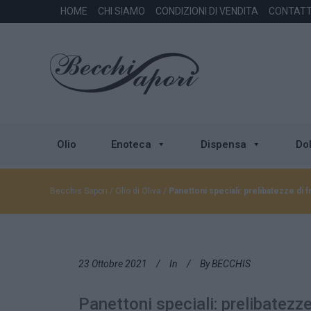
HOME
CHI SIAMO
CONDIZIONI DI VENDITA
CONTATT
Olio
Enoteca
Dispensa
Dol
Becchis Sapori
/
Olio di Oliva
/
Panettoni speciali: prelibatezze di f
23 Ottobre 2021
In
By
BECCHIS
Panettoni speciali: prelibatezze