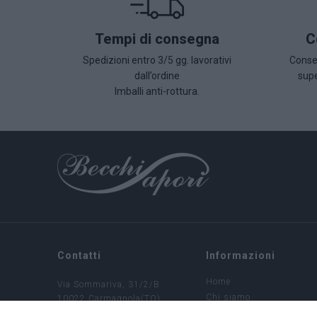
Tempi di consegna
C
Spedizioni entro 3/5 gg. lavorativi
Conseg
dall’ordine
supe
Imballi anti-rottura.
Contatti
Informazioni
Home
Via Sommariva, 31/2/B
Chi siamo
10022 Carmagnola(TO)
+39 011 9715272
Condizioni di vendita