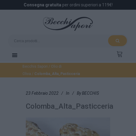
Consegna gratuita
per ordini superiori a 119€!
Becchis Sapori
/
Olio di
Oliva
/
Colomba_Alta_Pasticceria
23 Febbraio 2022
In
By
BECCHIS
Colomba_Alta_Pasticceria