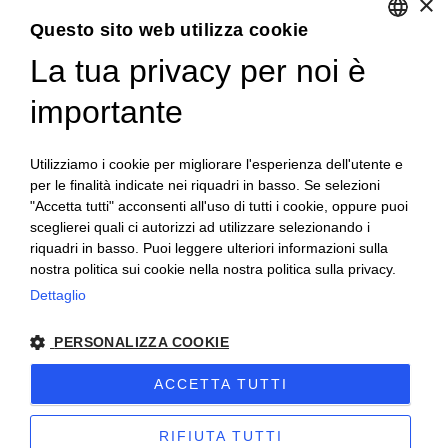
×
Via Sommariva, 31/2/B
10022 Carmagnola(TO)
Questo sito web utilizza cookie
+39 011 9715272
La tua privacy per noi è
ENGLISH
+39 380 6441674
info@becchisapori.it
ITALIAN
importante
Informazioni
Utilizziamo i cookie per migliorare l'esperienza dell'utente e
Home
per le finalità indicate nei riquadri in basso. Se selezioni
Chi siamo
"Accetta tutti" acconsenti all'uso di tutti i cookie, oppure puoi
Condizioni di vendita
sceglierei quali ci autorizzi ad utilizzare selezionando i
Diritto di recesso
riquadri in basso. Puoi leggere ulteriori informazioni sulla
Modalità pagamento
nostra politica sui cookie nella nostra politica sulla privacy.
Spedizioni e consegne
Dettaglio
Supporto e assistenza
Buoni sconto
Imballi antirottura
PERSONALIZZA COOKIE
Contatti
ACCETTA TUTTI
Olio Becchis di Becchis Danilo · P.iva 07980320019 ·
Sitemap
·
Privacy
RIFIUTA TUTTI