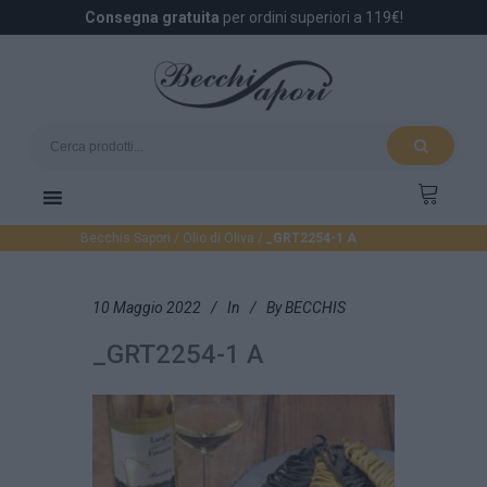
Consegna gratuita
per ordini superiori a 119€!
Becchis Sapori
/
Olio di Oliva
/
_GRT2254-1 A
10 Maggio 2022
In
By
BECCHIS
_GRT2254-1 A