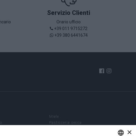
Servizio Clienti
ncario
Orario ufficio
+39 011 9715272
+39 380 6441674
è
Miele
so
Pasticceria secca
Enoteca
×
e Creme
Grappe e Liquori