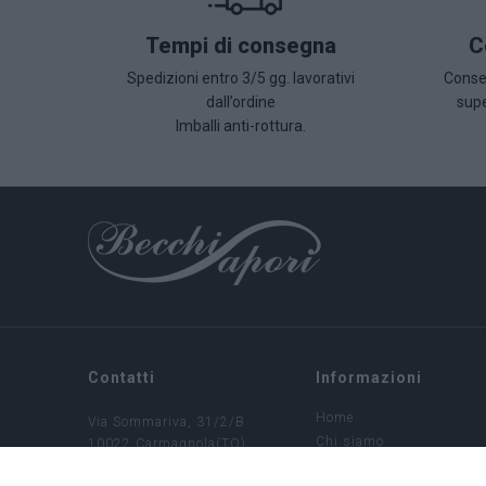
Tempi di consegna
C
Spedizioni entro 3/5 gg. lavorativi
Conseg
dall’ordine
supe
Imballi anti-rottura.
Contatti
Informazioni
Home
Via Sommariva, 31/2/B
Chi siamo
10022 Carmagnola(TO)
+39 011 9715272
Condizioni di vendita