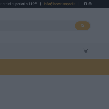
r ordini superiori a 119€!
|
info@becchisapori.it
|