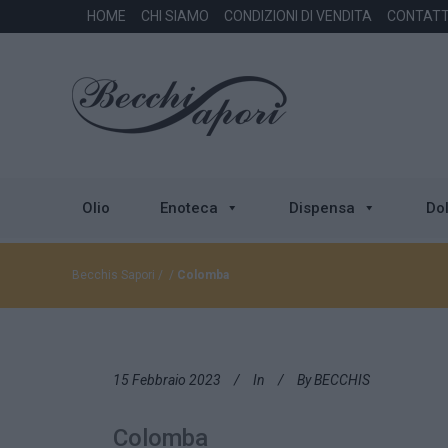
HOME
CHI SIAMO
CONDIZIONI DI VENDITA
CONTATT
Olio
Enoteca
Dispensa
Dol
Becchis Sapori
/
/
Colomba
15 Febbraio 2023
In
By
BECCHIS
Colomba