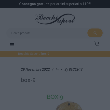
Consegna gratuita
per ordini superiori a 119€!
Becchis Sapori
/
box-9
29 Novembre 2022
In
By
BECCHIS
box-9