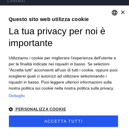
Contatti
×
Via Sommariva, 31/2/B
10022 Carmagnola(TO)
Questo sito web utilizza cookie
+39 011 9715272
La tua privacy per noi è
ENGLISH
+39 380 6441674
info@becchisapori.it
ITALIAN
importante
Informazioni
Utilizziamo i cookie per migliorare l'esperienza dell'utente e
Home
per le finalità indicate nei riquadri in basso. Se selezioni
Chi siamo
"Accetta tutti" acconsenti all'uso di tutti i cookie, oppure puoi
Condizioni di vendita
sceglierei quali ci autorizzi ad utilizzare selezionando i
Diritto di recesso
riquadri in basso. Puoi leggere ulteriori informazioni sulla
Modalità pagamento
nostra politica sui cookie nella nostra politica sulla privacy.
Spedizioni e consegne
Dettaglio
Supporto e assistenza
Buoni sconto
Imballi antirottura
PERSONALIZZA COOKIE
Contatti
ACCETTA TUTTI