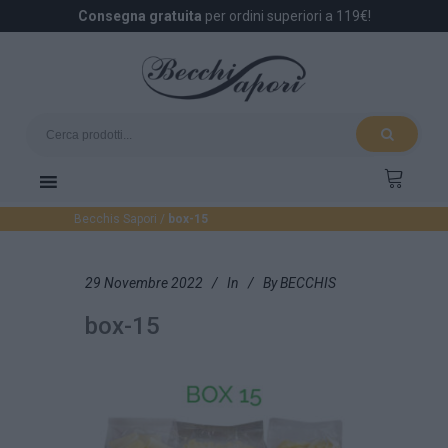
Consegna gratuita
per ordini superiori a 119€!
Becchis Sapori
/
box-15
29 Novembre 2022
In
By
BECCHIS
box-15