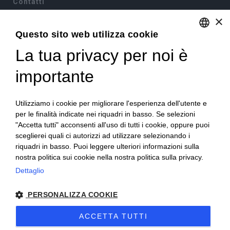
Contatti
×
Via Sommariva, 31/2/B
10022 Carmagnola(TO)
Questo sito web utilizza cookie
+39 011 9715272
La tua privacy per noi è
ENGLISH
+39 380 6441674
info@becchisapori.it
ITALIAN
importante
Informazioni
Utilizziamo i cookie per migliorare l'esperienza dell'utente e
Home
per le finalità indicate nei riquadri in basso. Se selezioni
Chi siamo
"Accetta tutti" acconsenti all'uso di tutti i cookie, oppure puoi
Condizioni di vendita
sceglierei quali ci autorizzi ad utilizzare selezionando i
Diritto di recesso
riquadri in basso. Puoi leggere ulteriori informazioni sulla
Modalità pagamento
nostra politica sui cookie nella nostra politica sulla privacy.
Spedizioni e consegne
Dettaglio
Supporto e assistenza
Buoni sconto
Imballi antirottura
PERSONALIZZA COOKIE
Contatti
ACCETTA TUTTI