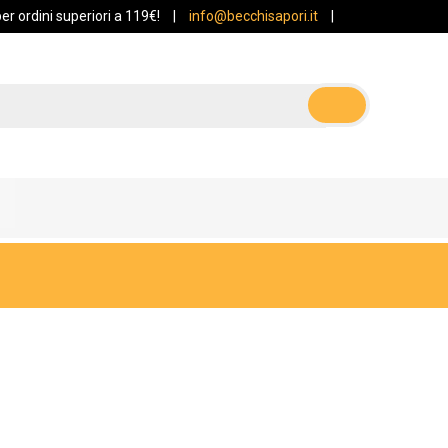
r ordini superiori a 119€!
|
info@becchisapori.it
|