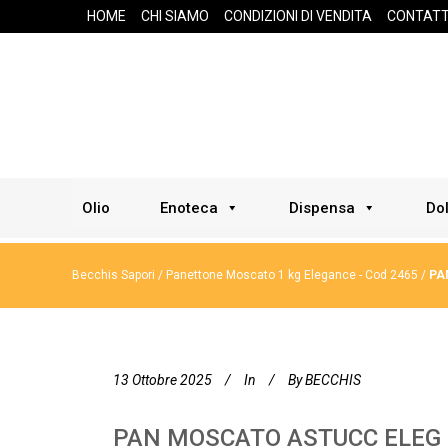
HOME
CHI SIAMO
CONDIZIONI DI VENDITA
CONTATT
Olio
Enoteca
Dispensa
Dol
Becchis Sapori
/
Panettone Moscato 1 kg Elegance - Cod 2465
/
PA
13 Ottobre 2025
In
By
BECCHIS
PAN MOSCATO ASTUCC ELEG