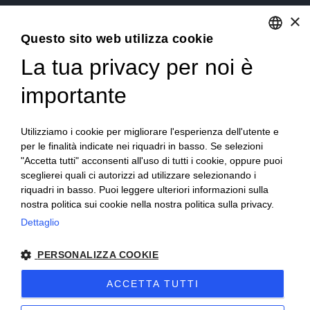
×
Via Sommariva, 31/2/B
Questo sito web utilizza cookie
10022 Carmagnola(TO)
+39 011 9715272
La tua privacy per noi è
ENGLISH
+39 380 6441674
info@becchisapori.it
ITALIAN
importante
Informazioni
Utilizziamo i cookie per migliorare l'esperienza dell'utente e
Home
per le finalità indicate nei riquadri in basso. Se selezioni
Chi siamo
"Accetta tutti" acconsenti all'uso di tutti i cookie, oppure puoi
Condizioni di vendita
sceglierei quali ci autorizzi ad utilizzare selezionando i
Diritto di recesso
riquadri in basso. Puoi leggere ulteriori informazioni sulla
Modalità pagamento
nostra politica sui cookie nella nostra politica sulla privacy.
Spedizioni e consegne
Dettaglio
Supporto e assistenza
Buoni sconto
PERSONALIZZA COOKIE
Imballi antirottura
Contatti
ACCETTA TUTTI