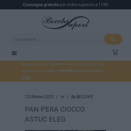
Consegna gratuita
per ordini superiori a 119€!
Becchis Sapori
/
Panettone Cioccolato e Pere 1 Kg
Astuccio - Cod 2450
/
PAN PERA CIOCCO ASTUC
ELEG
13 Ottobre 2025
In
By
BECCHIS
PAN PERA CIOCCO
ASTUC ELEG