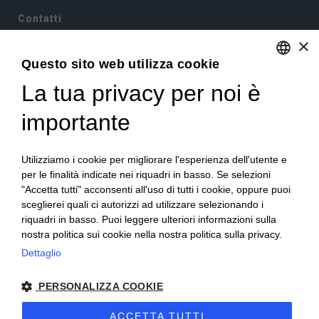
Contatti
×
Via Sommariva, 31/2/B
Questo sito web utilizza cookie
10022 Carmagnola(TO)
+39 011 9715272
La tua privacy per noi è
ENGLISH
+39 380 6441674
info@becchisapori.it
ITALIAN
importante
Informazioni
Utilizziamo i cookie per migliorare l'esperienza dell'utente e
Home
per le finalità indicate nei riquadri in basso. Se selezioni
Chi siamo
"Accetta tutti" acconsenti all'uso di tutti i cookie, oppure puoi
Condizioni di vendita
sceglierei quali ci autorizzi ad utilizzare selezionando i
Diritto di recesso
riquadri in basso. Puoi leggere ulteriori informazioni sulla
Modalità pagamento
nostra politica sui cookie nella nostra politica sulla privacy.
Spedizioni e consegne
Dettaglio
Supporto e assistenza
Buoni sconto
PERSONALIZZA COOKIE
Imballi antirottura
Contatti
ACCETTA TUTTI