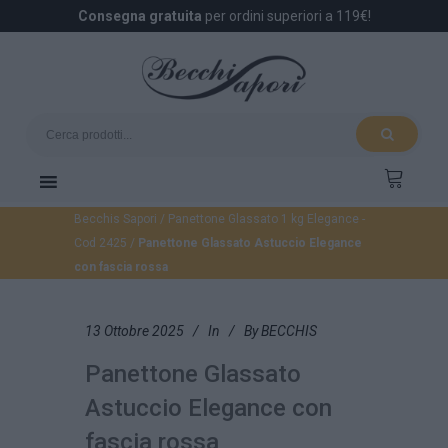
Consegna gratuita
per ordini superiori a 119€!
Becchis Sapori
/
Panettone Glassato 1 kg Elegance -
Cod 2425
/
Panettone Glassato Astuccio Elegance
con fascia rossa
13 Ottobre 2025
In
By
BECCHIS
Panettone Glassato
Astuccio Elegance con
fascia rossa