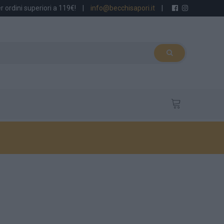
r ordini superiori a 119€!
|
info@becchisapori.it
|