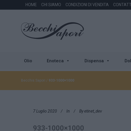
HOME
CHI SIAMO
CONDIZIONI DI VENDITA
CONTATT
Olio
Enoteca
Dispensa
Dol
Becchis Sapori
/
933-1000×1000
7 Luglio 2020
In
By
etinet_dev
933-1000×1000