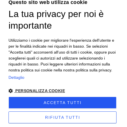
Questo sito web utilizza cookie
10022 Carmagnola(TO)
+39 011 9715272
La tua privacy per noi è
ENGLISH
+39 380 6441674
info@becchisapori.it
ITALIAN
importante
Informazioni
Utilizziamo i cookie per migliorare l'esperienza dell'utente e
Home
per le finalità indicate nei riquadri in basso. Se selezioni
Chi siamo
"Accetta tutti" acconsenti all'uso di tutti i cookie, oppure puoi
Condizioni di vendita
sceglierei quali ci autorizzi ad utilizzare selezionando i
Diritto di recesso
riquadri in basso. Puoi leggere ulteriori informazioni sulla
Modalità pagamento
nostra politica sui cookie nella nostra politica sulla privacy.
Spedizioni e consegne
Dettaglio
Supporto e assistenza
Buoni sconto
PERSONALIZZA COOKIE
Imballi antirottura
Contatti
ACCETTA TUTTI
Olio Becchis di Becchis Danilo · P.iva 07980320019 ·
Sitemap
·
Privacy
RIFIUTA TUTTI
·
Cookie
· sito creato da
etinet.it