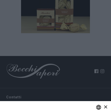
Contatti
×
Via Sommariva, 31/2/B