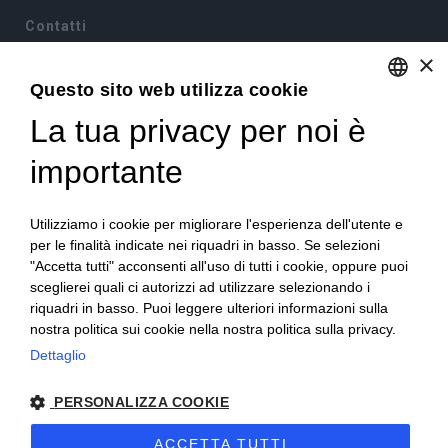
Contatti
×
Via Sommariva, 31/2/B
10022 Carmagnola(TO)
Questo sito web utilizza cookie
+39 011 9715272
La tua privacy per noi è
ENGLISH
+39 380 6441674
info@becchisapori.it
ITALIAN
importante
Informazioni
Utilizziamo i cookie per migliorare l'esperienza dell'utente e
Home
per le finalità indicate nei riquadri in basso. Se selezioni
Chi siamo
"Accetta tutti" acconsenti all'uso di tutti i cookie, oppure puoi
Condizioni di vendita
sceglierei quali ci autorizzi ad utilizzare selezionando i
Diritto di recesso
riquadri in basso. Puoi leggere ulteriori informazioni sulla
Modalità pagamento
nostra politica sui cookie nella nostra politica sulla privacy.
Spedizioni e consegne
Dettaglio
Supporto e assistenza
Buoni sconto
Imballi antirottura
PERSONALIZZA COOKIE
Contatti
ACCETTA TUTTI