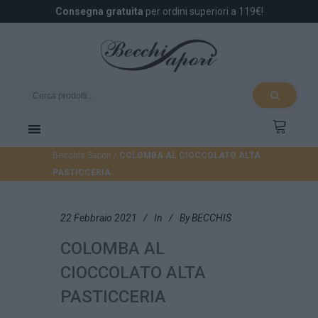
Consegna gratuita
per ordini superiori a 119€!
Becchis Sapori
/
COLOMBA AL CIOCCOLATO ALTA
PASTICCERIA
22 Febbraio 2021
In
By
BECCHIS
COLOMBA AL
CIOCCOLATO ALTA
PASTICCERIA