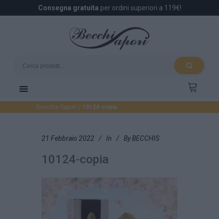
Consegna gratuita
per ordini superiori a 119€!
Becchis Sapori
/
10124-copia
21 Febbraio 2022
In
By
BECCHIS
10124-copia