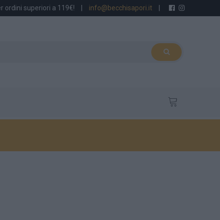
r ordini superiori a 119€!
|
info@becchisapori.it
|