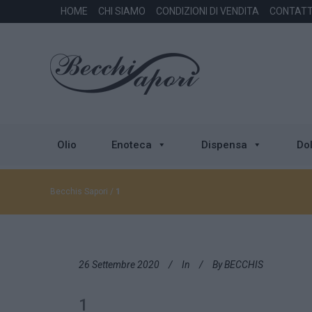
HOME
CHI SIAMO
CONDIZIONI DI VENDITA
CONTATT
Olio
Enoteca
Dispensa
Dol
Becchis Sapori
/
1
26 Settembre 2020
In
By
BECCHIS
1