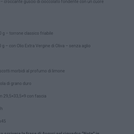
 – croccante guscio di cioccolato fondente con un cuore
 g – torrone classico friabile
 g – con Olio Extra Vergine di Oliva – senza aglio
iscotti morbidi al profumo di limone
ola di grano duro
m 29,5×33,5×9 con fascia
0h
x45
to scrivere la frase di Auguri nel riquadro “Note” in