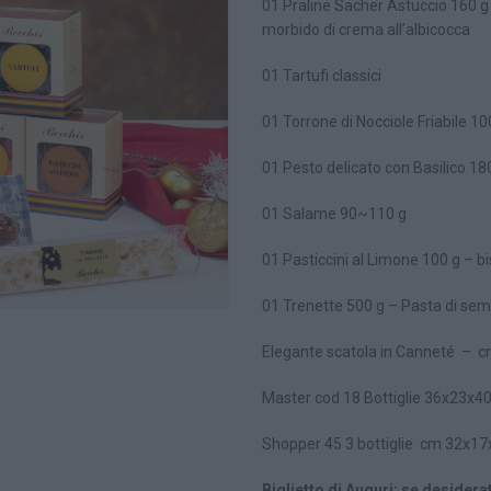
01 Praline Sacher Astuccio 160 g
morbido di crema all’albicocca
01 Tartufi classici
01 Torrone di Nocciole Friabile 100
01 Pesto delicato con Basilico 180
01 Salame 90~110 g
01 Pasticcini al Limone 100 g – b
01 Trenette 500 g – Pasta di sem
Elegante scatola in Canneté – c
Master cod 18 Bottiglie 36x23x4
Shopper 45 3 bottiglie cm 32x17
Biglietto di Auguri: se desidera