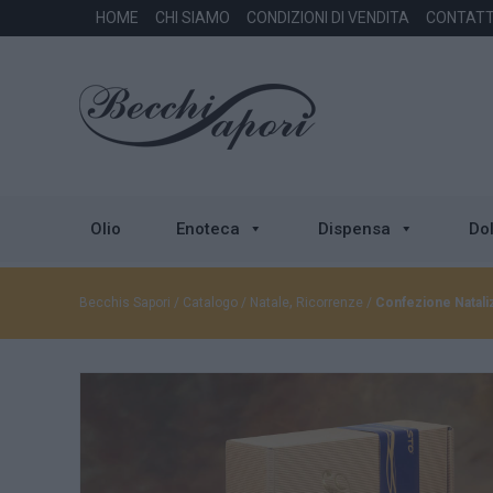
HOME
CHI SIAMO
CONDIZIONI DI VENDITA
CONTATT
Olio
Enoteca
Dispensa
Dol
,
Becchis Sapori
/
Catalogo
/
Natale
Ricorrenze
/
Confezione Nataliz