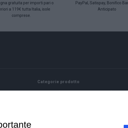
na gratuita per importi pari o
PayPal, Satispay, Bonifico Ba
riori a 119€ tutta Italia, isole
Anticipato
comprese.
Categorie prodotto
Aceto e Condimenti
Olive e Pat
Aceto e condimenti
Pasta e Ri
Caffè - Infusi
Sottoli
Caffè
Antipasti 
Capsule compatibili
Stuzzicheri
Tisane
Sughi
portante
Confezioni miste
Tonno e ma