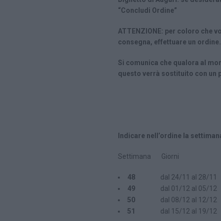
“Concludi Ordine”
ATTENZIONE: per coloro che vogl
consegna, effettuare un ordine.
Si comunica che qualora al m
questo verrà sostituito con un 
Indicare nell’ordine la settima
Settimana Giorni
48
dal 24/11 al 28/11
49
dal 01/12 al 05/12
50
dal 08/12 al 12/12
51
dal 15/12 al 19/12