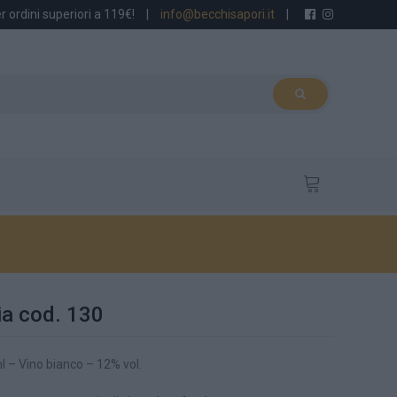
r ordini superiori a 119€!
|
info@becchisapori.it
|
ia cod. 130
 – Vino bianco – 12% vol.