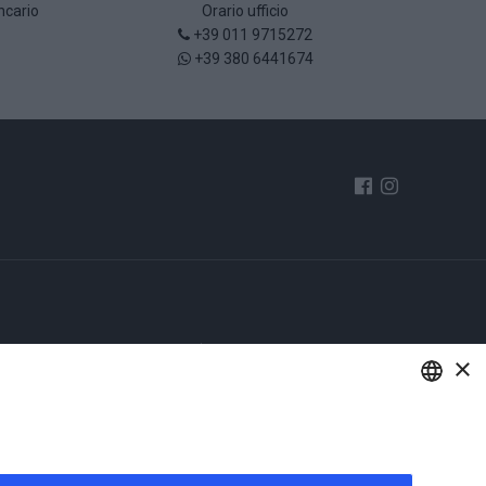
ncario
Orario ufficio
+39 011 9715272
+39 380 6441674
è
Miele
×
so
Pasticceria secca
Enoteca
e Creme
Grappe e Liquori
ENGLISH
e
Vini bianchi
Vini rossi
ITALIAN
re
Vini spumanti - dolci