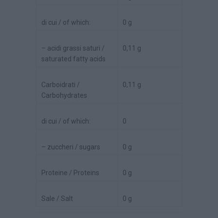
di cui / of which:
0 g
– acidi grassi saturi /
0,11 g
saturated fatty acids
Carboidrati /
0,11 g
Carbohydrates
di cui / of which:
0
– zuccheri / sugars
0 g
Proteine / Proteins
0 g
Sale / Salt
0 g