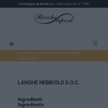
Consegna gratuita
per ordini superiori a 119€!
Becchis Sapori
/
Etichetta nutrizionale Langhe
Nebbiolo DOC
LANGHE NEBBIOLO D.O.C.
Ingredienti
Ingredients