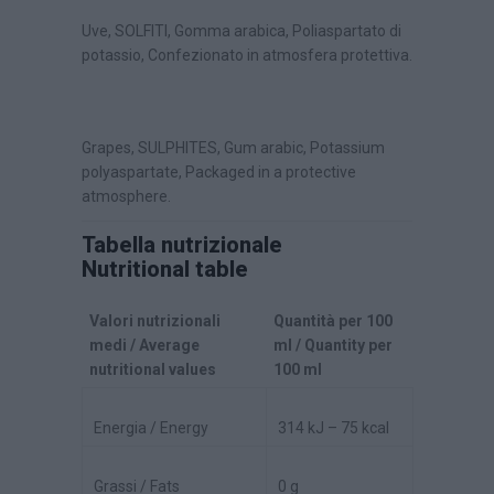
Uve, SOLFITI, Gomma arabica, Poliaspartato di
potassio, Confezionato in atmosfera protettiva.
Grapes, SULPHITES, Gum arabic, Potassium
polyaspartate, Packaged in a protective
atmosphere.
Tabella nutrizionale
Nutritional table
Valori nutrizionali
Quantità per 100
medi / Average
ml / Quantity per
nutritional values
100 ml
Energia / Energy
314 kJ – 75 kcal
Grassi / Fats
0 g