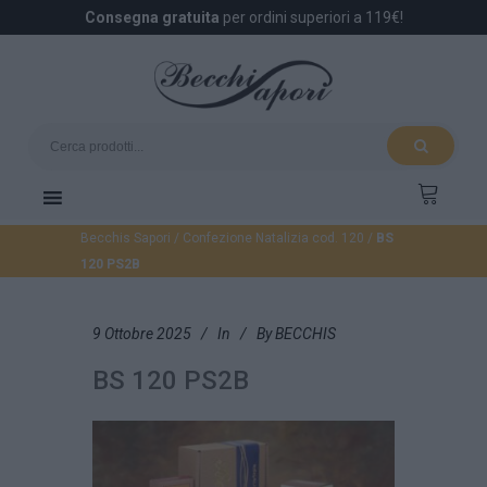
Consegna gratuita
per ordini superiori a 119€!
Becchis Sapori
/
Confezione Natalizia cod. 120
/
BS
120 PS2B
9 Ottobre 2025
In
By
BECCHIS
BS 120 PS2B